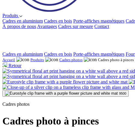
Produits
Cadres en aluminium
Cadres en bois
Porte-affiches magnétiques
Cadr
À propos de nous
Avantages
Cadres sur mesure
Contact
Cadres en aluminium
Cadres en bois
Porte-affiches magnétiques
Four
Accueil
Produits
Cadres photos
Cadres photo à pinces
Retour
9500
Cadres photos
Cadres photo à pinces