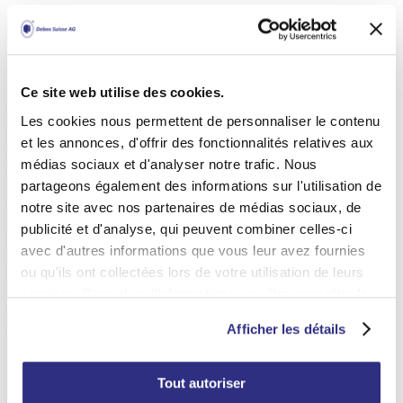
Cadres en aluminium
Ce site web utilise des cookies.
Les cookies nous permettent de personnaliser le contenu
Cadres Alu Sideloader Classic
et les annonces, d'offrir des fonctionnalités relatives aux
Détail
médias sociaux et d'analyser notre trafic. Nous
partageons également des informations sur l'utilisation de
notre site avec nos partenaires de médias sociaux, de
publicité et d'analyse, qui peuvent combiner celles-ci
Cadres en aluminium
avec d'autres informations que vous leur avez fournies
ou qu'ils ont collectées lors de votre utilisation de leurs
Cadres photo en aluminium
services. Pour plus d'informations, veuillez consulter
la
politique relative aux cookies
.
Détail
Afficher les détails
Tout autoriser